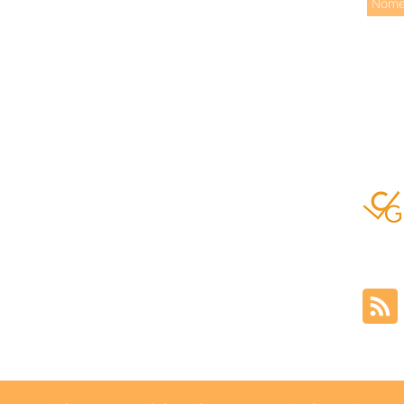
INÍCIO
QUEM SOMOS
AGENDA
REVISTA
IMPRENSA
CONTATO
TRABALHE CONOSCO